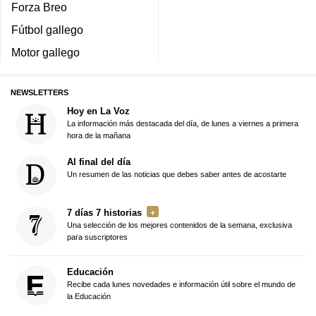
Forza Breo
Fútbol gallego
Motor gallego
NEWSLETTERS
Hoy en La Voz
La información más destacada del día, de lunes a viernes a primera
hora de la mañana
Al final del día
Un resumen de las noticias que debes saber antes de acostarte
7 días 7 historias
Una selección de los mejores contenidos de la semana, exclusiva
para suscriptores
Educación
Recibe cada lunes novedades e información útil sobre el mundo de
la Educación