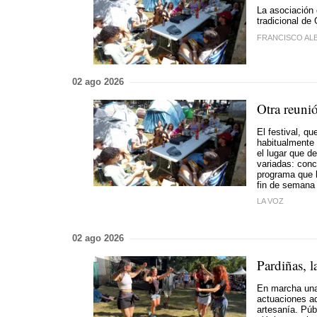
La asociación 
tradicional de 
FRANCISCO AL
02 ago 2026
Otra reunió
El festival, q
habitualmente 
el lugar que d
variadas: conc
programa que l
fin de semana
LA VOZ
02 ago 2026
Pardiñas, l
En marcha una 
actuaciones a
artesanía. Púb