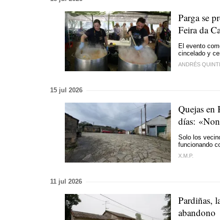
Parga se pr
Feira da Ca
El evento com
cincelado y ce
ANDRÉS QUINT
15 jul 2026
Quejas en P
días:
«Non 
Solo los vecin
funcionando c
X.M.P.
11 jul 2026
Pardiñas, l
abandono