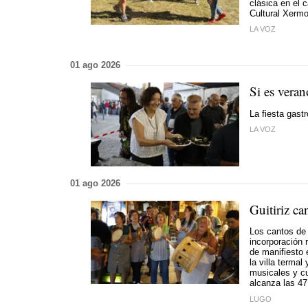
clásica en el 
Cultural Xermo
LA VOZ
01 ago 2026
Si es veran
La fiesta gastr
LA VOZ
01 ago 2026
Guitiriz ca
Los cantos de 
incorporación 
de manifiesto 
la villa termal
musicales y cu
alcanza las 47
LUGO