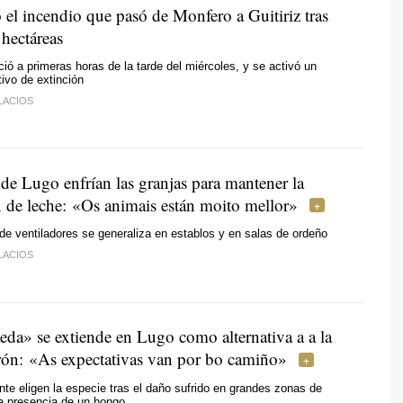
 el incendio que pasó de Monfero a Guitiriz tras
hectáreas
ició a primeras horas de la tarde del miércoles, y se activó un
tivo de extinción
LACIOS
de Lugo enfrían las granjas para mantener la
 de leche:
«Os animais están moito mellor»
 de ventiladores se generaliza en establos y en salas de ordeño
LACIOS
eda» se extiende en Lugo como alternativa a a la
rón:
«As expectativas van por bo camiño»
e eligen la especie tras el daño sufrido en grandes zonas de
la presencia de un hongo