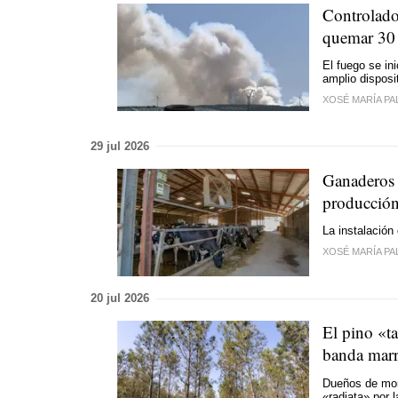
Controlado
quemar 30 
El fuego se in
amplio disposi
XOSÉ MARÍA PA
29 jul 2026
Ganaderos 
producción
La instalación
XOSÉ MARÍA PA
20 jul 2026
El pino «ta
banda mar
Dueños de mont
«radiata» por 