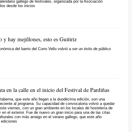
calendario gallego de festivales, organizada por la Asociación
los desde los inicios
o y hay mejillones, esto es Guitiriz
onómica del barrio del Curro Vello volvió a ser un éxito de público
nta en la calle en el inicio del Festival de Pardiñas
taberna, que este año llegan a la duodécima edición, son una
reciente al programa. Su capacidad de convocatoria volvió a quedar
este viernes, con un gran ambiente en los locales de hostelería de
 y en el exterior. Fue de nuevo un gran inicio para una de las citas
lturales con más arraigo en el verano gallego, que este año
 ediciones