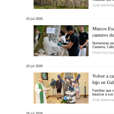
XOSÉ MARÍA PA
19 jul 2026
Marcos Esc
canteros d
Numerosas pers
Cantería, Call
FRANCISCO AL
19 jul 2026
Volver a ca
hijo en Gal
Familias que v
bautizar a sus
XOSÉ MARÍA PA
18 jul 2026