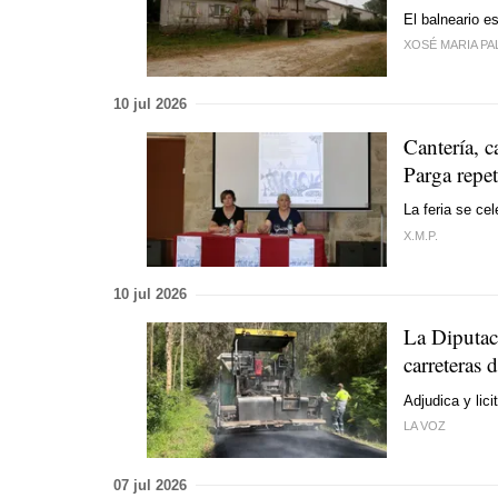
El balneario e
XOSÉ MARIA PA
10 jul 2026
Cantería, c
Parga repet
La feria se ce
X.M.P.
10 jul 2026
La Diputac
carreteras
Adjudica y lici
LA VOZ
07 jul 2026