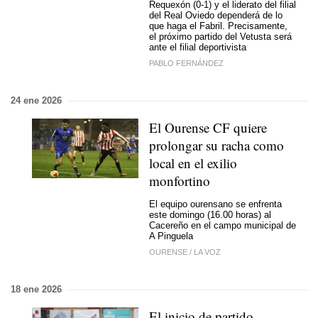
Requexón (0-1) y el liderato del filial
del Real Oviedo dependerá de lo
que haga el Fabril. Precisamente,
el próximo partido del Vetusta será
ante el filial deportivista
PABLO FERNÁNDEZ
24 ene 2026
El Ourense CF quiere
prolongar su racha como
local en el exilio
monfortino
El equipo ourensano se enfrenta
este domingo (16.00 horas) al
Cacereño en el campo municipal de
A Pinguela
OURENSE
/
LA VOZ
18 ene 2026
El inicio de partido