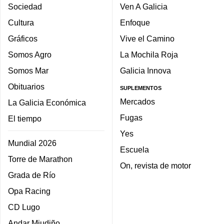
Sociedad
Ven A Galicia
Cultura
Enfoque
Gráficos
Vive el Camino
Somos Agro
La Mochila Roja
Somos Mar
Galicia Innova
Obituarios
SUPLEMENTOS
Mercados
La Galicia Económica
Fugas
El tiempo
Yes
Mundial 2026
Escuela
Torre de Marathon
On, revista de motor
Grada de Río
Opa Racing
CD Lugo
Andar Miudiño