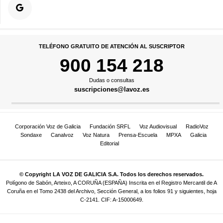
TELÉFONO GRATUITO DE ATENCIÓN AL SUSCRIPTOR
900 154 218
Dudas o consultas
suscripciones@lavoz.es
Corporación Voz de Galicia
Fundación SRFL
Voz Audiovisual
RadioVoz
Sondaxe
Canalvoz
Voz Natura
Prensa-Escuela
MPXA
Galicia
Editorial
© Copyright LA VOZ DE GALICIA S.A. Todos los derechos reservados.
Polígono de Sabón, Arteixo, A CORUÑA (ESPAÑA) Inscrita en el Registro Mercantil de A
Coruña en el Tomo 2438 del Archivo, Sección General, a los folios 91 y siguientes, hoja
C-2141. CIF: A-15000649.