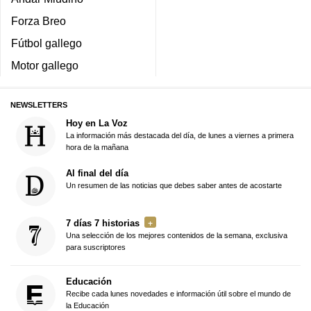
Forza Breo
Fútbol gallego
Motor gallego
NEWSLETTERS
Hoy en La Voz
La información más destacada del día, de lunes a viernes a primera
hora de la mañana
Al final del día
Un resumen de las noticias que debes saber antes de acostarte
7 días 7 historias
Una selección de los mejores contenidos de la semana, exclusiva
para suscriptores
Educación
Recibe cada lunes novedades e información útil sobre el mundo de
la Educación