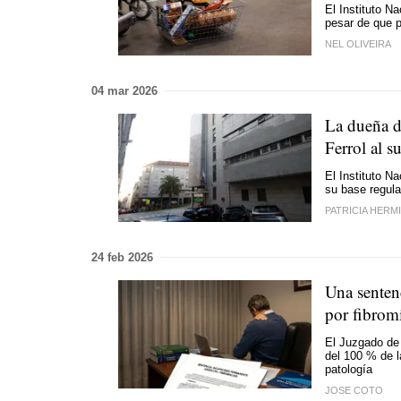
El Instituto N
pesar de que p
NEL OLIVEIRA
04 mar 2026
La dueña d
Ferrol al s
El Instituto N
su base regula
PATRICIA HERM
24 feb 2026
Una senten
por fibrom
El Juzgado de 
del 100 % de l
patología
JOSE COTO