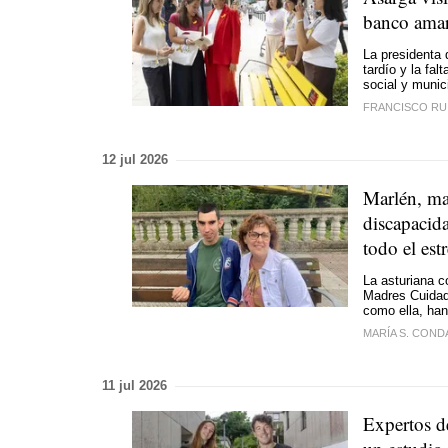
banco amar
La presidenta 
tardío y la fal
social y munic
FRANCISCO RU
12 jul 2026
Marlén, ma
discapacid
todo el est
La asturiana c
Madres Cuidado
como ella, han
MARÍA S. CON
11 jul 2026
Expertos d