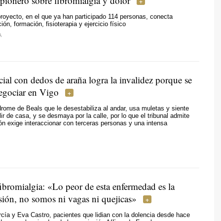
 pionero sobre fibromialgia y dolor
royecto, en el que ya han participado 114 personas, conecta
ón, formación, fisioterapia y ejercicio físico
A
ial con dedos de araña logra la invalidez porque se
negociar en Vigo
rome de Beals que le desestabiliza al andar, usa muletas y siente
ir de casa, y se desmaya por la calle, por lo que el tribunal admite
ón exige interaccionar con terceras personas y una intensa
ibromialgia: «Lo peor de esta enfermedad es la
ión, no somos ni vagas ni quejicas»
cía y Eva Castro, pacientes que lidian con la dolencia desde hace