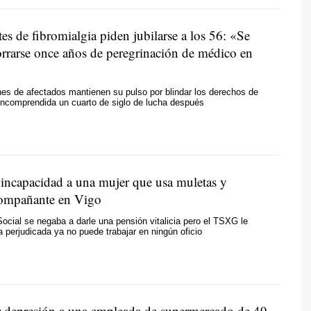
es de fibromialgia piden jubilarse a los 56: «Se
horrarse once años de peregrinación de médico en
es de afectados mantienen su pulso por blindar los derechos de
incomprendida un cuarto de siglo de lucha después
 incapacidad a una mujer que usa muletas y
compañante en Vigo
ocial se negaba a darle una pensión vitalicia pero el TSXG le
a perjudicada ya no puede trabajar en ningún oficio
r depresión a una empleada de supermercado de 49