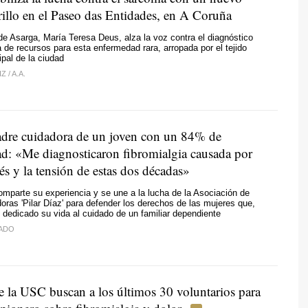
illo en el Paseo das Entidades, en A Coruña
de Asarga, María Teresa Deus, alza la voz contra el diagnóstico
ta de recursos para esta enfermedad rara, arropada por el tejido
ipal de la ciudad
IZ
/
A.A.
dre cuidadora de un joven con un 84% de
ad: «Me diagnosticaron fibromialgia causada por
rés y la tensión de estas dos décadas»
omparte su experiencia y se une a la lucha de la Asociación de
ras 'Pilar Díaz' para defender los derechos de las mujeres que,
 dedicado su vida al cuidado de un familiar dependiente
DADO
e la USC buscan a los últimos 30 voluntarios para