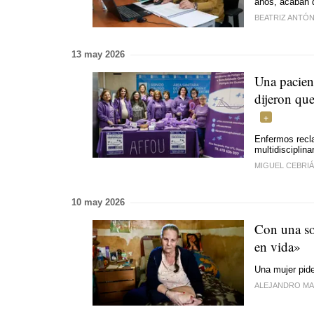
años, acaban d
BEATRIZ ANTÓ
13 may 2026
Una pacien
dijeron que
Enfermos recl
multidisciplin
MIGUEL CEBRI
10 may 2026
Con una sol
en vida»
Una mujer pide
ALEJANDRO MA