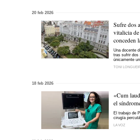
20 feb 2026
Sufre dos 
vitalicia d
conceden l
Una docente de
tras sufrir dos
únicamente una
TONI LONGUEI
18 feb 2026
«Cum laude
el síndrome
El trabajo de P
cirugía percut
LA VOZ