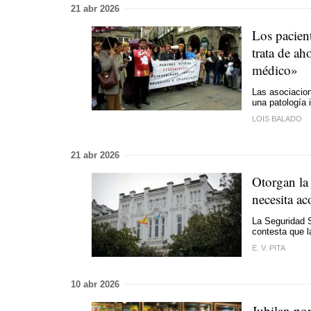
21 abr 2026
Los pacient
trata de a
médico»
Las asociacion
una patología 
LOIS BALADO
21 abr 2026
Otorgan la
necesita a
La Seguridad S
contesta que l
E. V. PITA
10 abr 2026
Jubilan po