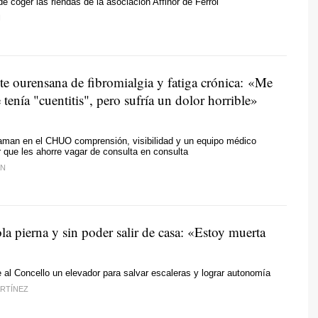
e coger las riendas de la asociación Affinor de Ferrol
N
te ourensana de fibromialgia y fatiga crónica: «Me
 tenía "cuentitis", pero sufría un dolor horrible»
aman en el CHUO comprensión, visibilidad y un equipo médico
ar que les ahorre vagar de consulta en consulta
ÁN
a pierna y sin poder salir de casa: «Estoy muerta
 al Concello un elevador para salvar escaleras y lograr autonomía
RTÍNEZ