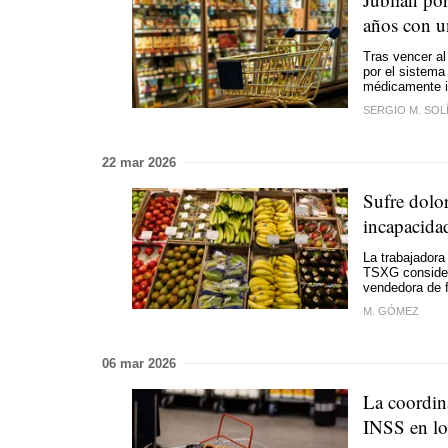
años con u
Tras vencer al
por el sistema
médicamente i
SERGIO M. SOL
22 mar 2026
Sufre dolor
incapacida
La trabajadora
TSXG considera
vendedora de 
M. GÓMEZ
06 mar 2026
La coordin
INSS en lo