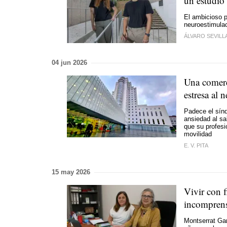
un estudio
El ambicioso p
neuroestimulaci
ÁLVARO SEVILL
04 jun 2026
Una comerc
estresa al 
Padece el sínd
ansiedad al sal
que su profesi
movilidad
E. V. PITA
15 may 2026
Vivir con f
incomprens
Montserrat Gar