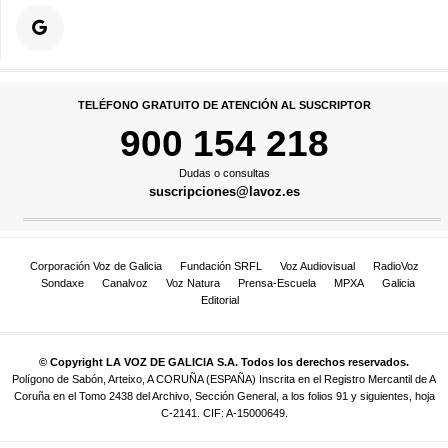
TELÉFONO GRATUITO DE ATENCIÓN AL SUSCRIPTOR
900 154 218
Dudas o consultas
suscripciones@lavoz.es
Corporación Voz de Galicia
Fundación SRFL
Voz Audiovisual
RadioVoz
Sondaxe
Canalvoz
Voz Natura
Prensa-Escuela
MPXA
Galicia
Editorial
© Copyright LA VOZ DE GALICIA S.A. Todos los derechos reservados.
Polígono de Sabón, Arteixo, A CORUÑA (ESPAÑA) Inscrita en el Registro Mercantil de A
Coruña en el Tomo 2438 del Archivo, Sección General, a los folios 91 y siguientes, hoja
C-2141. CIF: A-15000649.