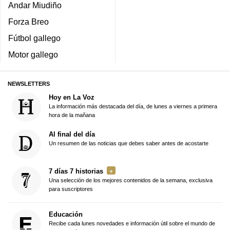
Andar Miudiño
Forza Breo
Fútbol gallego
Motor gallego
NEWSLETTERS
Hoy en La Voz
La información más destacada del día, de lunes a viernes a primera
hora de la mañana
Al final del día
Un resumen de las noticias que debes saber antes de acostarte
7 días 7 historias
Una selección de los mejores contenidos de la semana, exclusiva
para suscriptores
Educación
Recibe cada lunes novedades e información útil sobre el mundo de