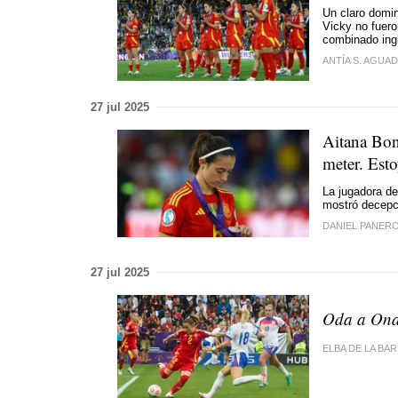
Un claro domin
Vicky no fueron
combinado ing
ANTÍA S. AGUA
27 jul 2025
Aitana Bon
meter. Est
La jugadora d
mostró decepci
DANIEL PANER
27 jul 2025
Oda a On
ELBA DE LA BA