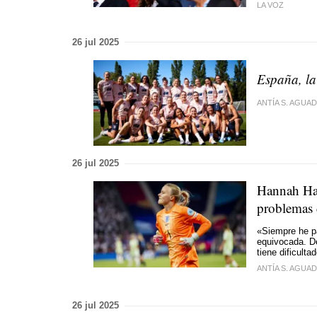
LA VOZ
26 jul 2025
España, la
ANTÍA S. AGUA
26 jul 2025
Hannah Ham
problemas 
«Siempre he pa
equivocada. De
tiene dificult
ANTÍA S. AGUA
26 jul 2025