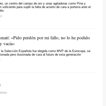
io, un centro del campo de oro y unas agitadoras como Pina y
 suficiente para suplir la falta de acierto de cara a portería ante el
lés
DO
matí: «Pido perdón por mi fallo, no lo he podido
oy vacía»
e la Selección Española fue elegida como MVP de la Eurocopa, se
onada pero ilusionada de cara al futuro de esta generación
O
a
RRERA