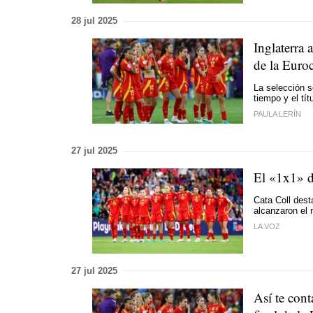
28 jul 2025
Inglaterra 
de la Euro
La selección 
tiempo y el tí
PAULA LERÍN
27 jul 2025
El «1x1» de
Cata Coll dest
alcanzaron el 
LA VOZ
27 jul 2025
Así te cont