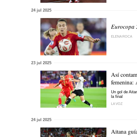
24 jul 2025
Eurocopa 2
ELENA ROCA
23 jul 2025
Así contam
femenina: 
Un gol de Aita
la final
LA VOZ
24 jul 2025
Aitana guía