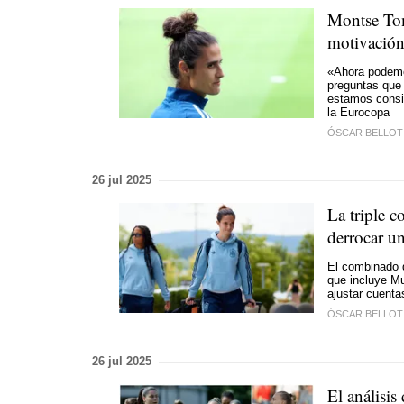
Montse Tom
motivación
«Ahora podemos
preguntas que
estamos consig
la Eurocopa
ÓSCAR BELLOT
26 jul 2025
La triple c
derrocar u
El combinado d
que incluye Mu
ajustar cuenta
ÓSCAR BELLOT
26 jul 2025
El análisi