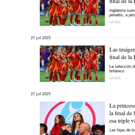
final de la
Inglaterra su
penaltis, a pes
LA VOZ
27 jul 2025
Las imágene
final de l
La selección d
británico
LA VOZ
27 jul 2025
La princesa
la final de
esa triple v
Las hijas de l