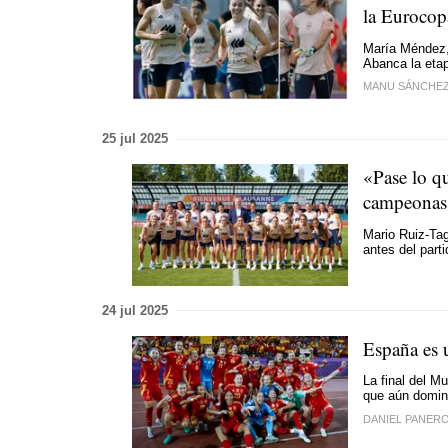
la Eurocop
María Méndez, 
Abanca la etap
MANU SÁNCHE
25 jul 2025
«Pase lo qu
campeonas
Mario Ruiz-Tag
antes del parti
24 jul 2025
España es u
La final del M
que aún domina
DANIEL PANER