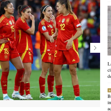
L
c
d
B
i
a