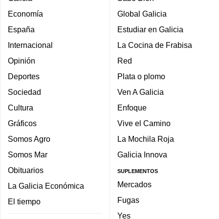
Economía
Global Galicia
España
Estudiar en Galicia
Internacional
La Cocina de Frabisa
Opinión
Red
Deportes
Plata o plomo
Sociedad
Ven A Galicia
Cultura
Enfoque
Gráficos
Vive el Camino
Somos Agro
La Mochila Roja
Somos Mar
Galicia Innova
Obituarios
SUPLEMENTOS
Mercados
La Galicia Económica
Fugas
El tiempo
Yes