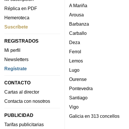
A Mariña
Réplica en PDF
Arousa
Hemeroteca
Barbanza
Suscríbete
Carballo
REGISTRADOS
Deza
Mi perfil
Ferrol
Newsletters
Lemos
Regístrate
Lugo
Ourense
CONTACTO
Pontevedra
Cartas al director
Santiago
Contacta con nosotros
Vigo
PUBLICIDAD
Galicia en 313 concellos
Tarifas publicitarias