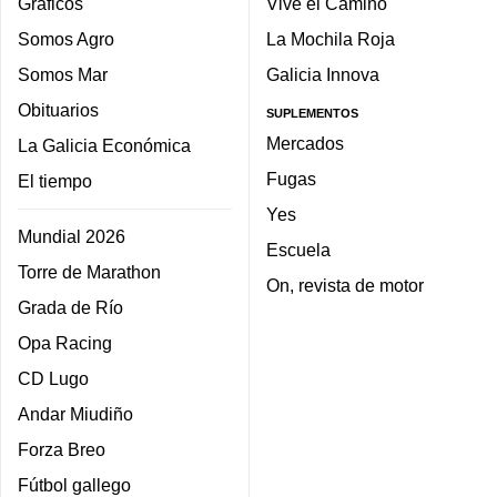
Gráficos
Vive el Camino
Somos Agro
La Mochila Roja
Somos Mar
Galicia Innova
Obituarios
SUPLEMENTOS
Mercados
La Galicia Económica
Fugas
El tiempo
Yes
Mundial 2026
Escuela
Torre de Marathon
On, revista de motor
Grada de Río
Opa Racing
CD Lugo
Andar Miudiño
Forza Breo
Fútbol gallego