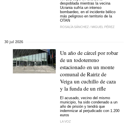
despoblada mientras la vecina
Ucrania sufría un intenso
bombardeo, en el incidente bélico
más peligroso en territorio de la
OTAN
ROSALÍA SÁNCHEZ
/
MIGUEL PÉREZ
30 jul 2026
Un año de cárcel por robar
de un todoterreno
estacionado en un monte
comunal de Rairiz de
Veiga un cuchillo de caza
y la funda de un rifle
El acusado, vecino del mismo
municipio, ha sido condenado a un
año de prisión y tendrá que
indemnizar al perjudicado con 1.200
euros
LA VOZ