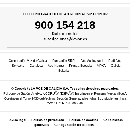
TELÉFONO GRATUITO DE ATENCIÓN AL SUSCRIPTOR
900 154 218
Dudas o consultas
suscripciones@lavoz.es
Corporación Voz de Galicia
Fundación SRFL
Voz Audiovisual
RadioVoz
Sondaxe
Canalvoz
Voz Natura
Prensa-Escuela
MPXA
Galicia
Editorial
© Copyright LA VOZ DE GALICIA S.A. Todos los derechos reservados.
Polígono de Sabón, Arteixo, A CORUÑA (ESPAÑA) Inscrita en el Registro Mercantil de A
Coruña en el Tomo 2438 del Archivo, Sección General, a los folios 91 y siguientes, hoja
C-2141. CIF: A-15000649.
Aviso legal
Política de privacidad
Política de cookies
Condiciones
generales
Configuración de cookies