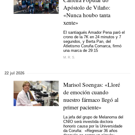
Apóstolo de Vilaño:
«
Nunca houbo tanta
xente
»
El santiagués Amador Pena paró el
crono de la 7K en 24 minutos y 7
segundos, y Berta Pan, del
Atletismo Coruña Comarca, firmó
una marca de 29:15
M. R. S.
22 jul 2026
Marisol Soengas: «Lloré
de emoción cuando
nuestro fármaco llegó al
primer paciente»
La jefa del grupo de Melanoma del
CNIO será investida doctora
honoris causa
por la Universidade
da Coruña: «Regresar 36 años