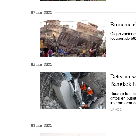
07 abr 2025
Birmania e
Organizaciones
recuperado 68
03 abr 2025
Detectan se
Bangkok ha
Durante la mad
gritos en bús
interpretaron 
LA VOZ
01 abr 2025