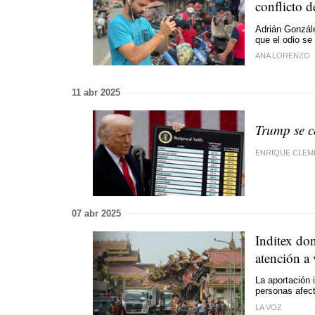
conflicto d
Adrián Gonzál
que el odio se 
ANA LORENZO
11 abr 2025
Trump se c
ENRIQUE CLEM
07 abr 2025
Inditex do
atención a
La aportación 
personas afec
LA VOZ