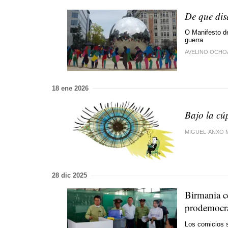
De que dis
O Manifesto d
guerra
AVELINO OCHO
18 ene 2026
Bajo la cú
MIGUEL-ANXO
28 dic 2025
Birmania ce
prodemocrá
Los comicios s