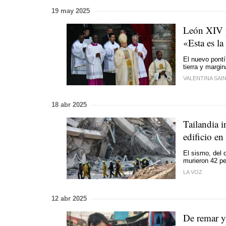
19 may 2025
León XIV p
«Esta es l
El nuevo pontí
tierra y margi
VALENTINA SAIN
18 abr 2025
Tailandia i
edificio en
El sismo, del 
murieron 42 p
LA VOZ
12 abr 2025
De remar y