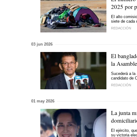
2025 por p
El alto comisi
siete de cada
REDACCIÓN
03 jun 2026
El banglad
la Asamble
Sucederá a la
candidato de C
REDACCIÓN
01 may 2026
La junta mi
domiciliar
El ejército, q
su victoria el