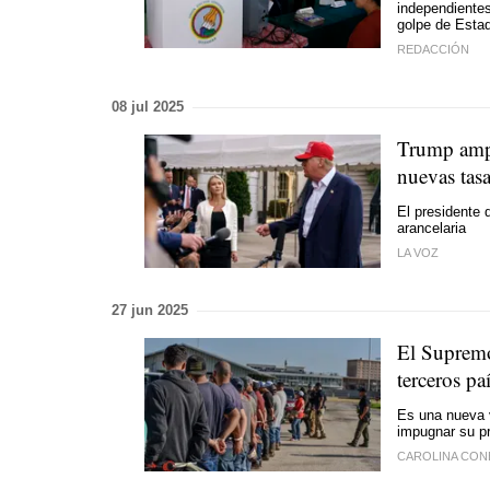
independientes
golpe de Estad
REDACCIÓN
08 jul 2025
Trump amplí
nuevas tasa
El presidente 
arancelaria
LA VOZ
27 jun 2025
El Supremo
terceros pa
Es una nueva v
impugnar su p
CAROLINA CON