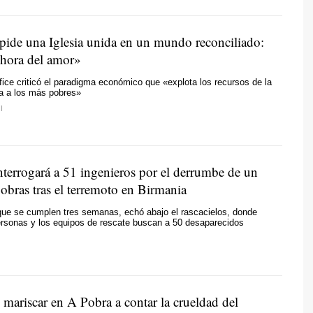
ide una Iglesia unida en un mundo reconciliado:
a hora del amor»
fice criticó el paradigma económico que «explota los recursos de la
na a los más pobres»
I
nterrogará a 51 ingenieros por el derrumbe de un
 obras tras el terremoto en Birmania
que se cumplen tres semanas, echó abajo el rascacielos, donde
ersonas y los equipos de rescate buscan a 50 desaparecidos
 mariscar en A Pobra a contar la crueldad del