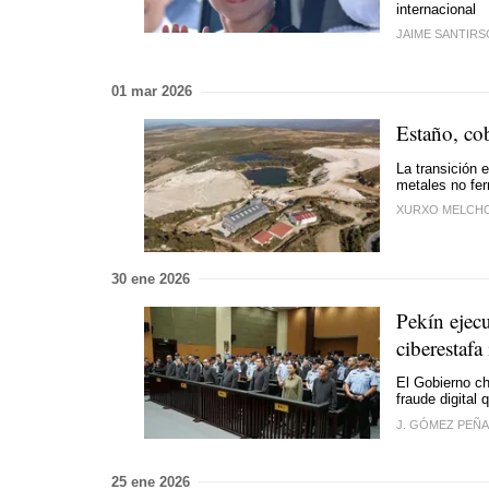
internacional
JAIME SANTIRS
01 mar 2026
Estaño, cob
La transición 
metales no fer
XURXO MELCH
30 ene 2026
Pekín ejecu
ciberestafa
El Gobierno ch
fraude digital
J. GÓMEZ PEÑA
25 ene 2026