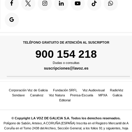
TELÉFONO GRATUITO DE ATENCIÓN AL SUSCRIPTOR
900 154 218
Dudas o consultas
suscripciones@lavoz.es
Corporación Voz de Galicia
Fundación SRFL
Voz Audiovisual
RadioVoz
Sondaxe
Canalvoz
Voz Natura
Prensa-Escuela
MPXA
Galicia
Editorial
© Copyright LA VOZ DE GALICIA S.A. Todos los derechos reservados.
Polígono de Sabón, Arteixo, A CORUÑA (ESPAÑA) Inscrita en el Registro Mercantil de A
Coruña en el Tomo 2438 del Archivo, Sección General, a los folios 91 y siguientes, hoja