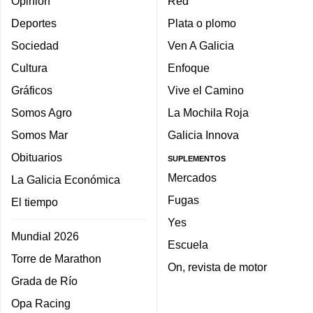
Opinión
Red
Deportes
Plata o plomo
Sociedad
Ven A Galicia
Cultura
Enfoque
Gráficos
Vive el Camino
Somos Agro
La Mochila Roja
Somos Mar
Galicia Innova
Obituarios
SUPLEMENTOS
Mercados
La Galicia Económica
Fugas
El tiempo
Yes
Mundial 2026
Escuela
Torre de Marathon
On, revista de motor
Grada de Río
Opa Racing