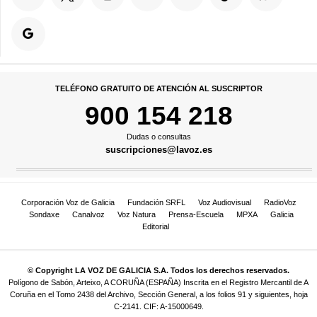
TELÉFONO GRATUITO DE ATENCIÓN AL SUSCRIPTOR
900 154 218
Dudas o consultas
suscripciones@lavoz.es
Corporación Voz de Galicia
Fundación SRFL
Voz Audiovisual
RadioVoz
Sondaxe
Canalvoz
Voz Natura
Prensa-Escuela
MPXA
Galicia
Editorial
© Copyright LA VOZ DE GALICIA S.A. Todos los derechos reservados.
Polígono de Sabón, Arteixo, A CORUÑA (ESPAÑA) Inscrita en el Registro Mercantil de A
Coruña en el Tomo 2438 del Archivo, Sección General, a los folios 91 y siguientes, hoja
C-2141. CIF: A-15000649.