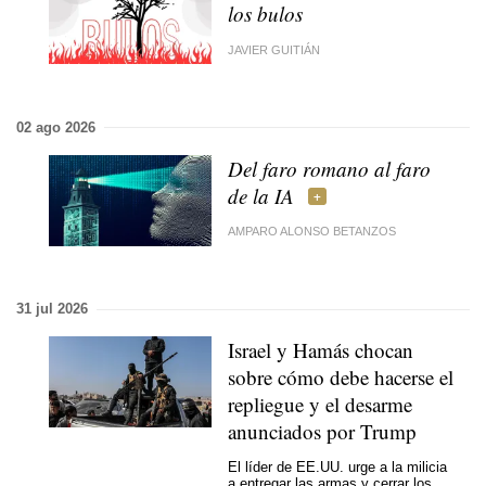
los bulos
JAVIER GUITIÁN
02 ago 2026
Del faro romano al faro
de la IA
AMPARO ALONSO BETANZOS
31 jul 2026
Israel y Hamás chocan
sobre cómo debe hacerse el
repliegue y el desarme
anunciados por Trump
El líder de EE.UU. urge a la milicia
a entregar las armas y cerrar los