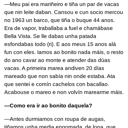
—Meu pai era mariñeiro e tiña un par de vacas
que nin leite daban. Cansou e cun socio mercou
no 1963 un barco, que tiña o buque 44 anos.
Era de vapor, traballaba a fuel e chamábase
Bella Vista. Se lle dabas unha patada
esfondabas todo (ri). E aos meus 15 anos alá
fun con eles. Iamos ao bonito nada máis, o resto
do ano cavar ao monte e atender das dúas
vacas. A primeira marea andiven 20 días
mareado que non sabía nin onde estaba. Ata
que sentei e comín cachelos con bacallao.
Acabouse o mareo e non volvín marearme máis.
—Como era ir ao bonito daquela?
—Antes durmiamos con roupa de augas,
tiñamos unha media engomada, de lona, que