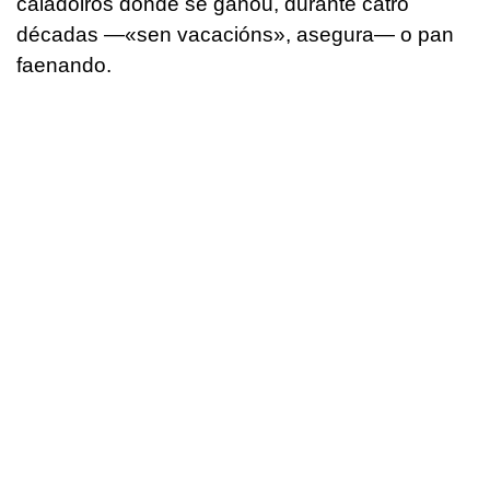
caladoiros donde se gañou, durante catro
décadas —«sen vacacións», asegura— o pan
faenando.