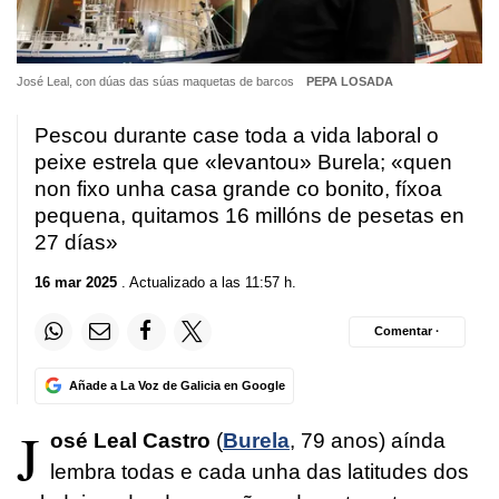
José Leal, con dúas das súas maquetas de barcos
PEPA LOSADA
Pescou durante case toda a vida laboral o
peixe estrela que «levantou» Burela; «quen
non fixo unha casa grande co bonito, fíxoa
pequena, quitamos 16 millóns de pesetas en
27 días»
16 mar 2025
. Actualizado a las 11:57 h.
Comentar ·
Añade a La Voz de Galicia en Google
J
osé Leal Castro
(
Burela
, 79 anos) aínda
lembra todas e cada unha das latitudes dos