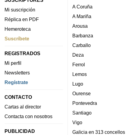
A Coruña
Mi suscripción
A Mariña
Réplica en PDF
Arousa
Hemeroteca
Barbanza
Suscríbete
Carballo
REGISTRADOS
Deza
Mi perfil
Ferrol
Newsletters
Lemos
Regístrate
Lugo
Ourense
CONTACTO
Pontevedra
Cartas al director
Santiago
Contacta con nosotros
Vigo
PUBLICIDAD
Galicia en 313 concellos