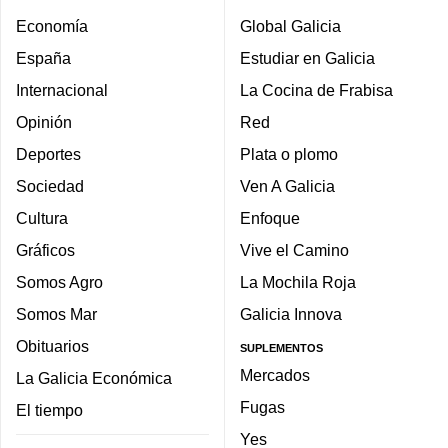
Economía
Global Galicia
España
Estudiar en Galicia
Internacional
La Cocina de Frabisa
Opinión
Red
Deportes
Plata o plomo
Sociedad
Ven A Galicia
Cultura
Enfoque
Gráficos
Vive el Camino
Somos Agro
La Mochila Roja
Somos Mar
Galicia Innova
Obituarios
SUPLEMENTOS
Mercados
La Galicia Económica
Fugas
El tiempo
Yes