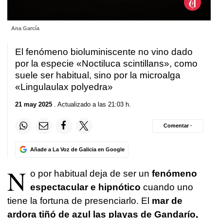
0
Ana García
seconds
of
1
El fenómeno bioluminiscente no vino dado
minute,
33
por la especie «Noctiluca scintillans», como
seconds
suele ser habitual, sino por la microalga
«Lingulaulax polyedra»
21 may 2025
. Actualizado a las 21:03 h.
Comentar ·
Añade a La Voz de Galicia en Google
N
o por habitual deja de ser un
fenómeno
espectacular e hipnótico
cuando uno
tiene la fortuna de presenciarlo. El
mar de
ardora tiñó de azul las playas de Gandarío,