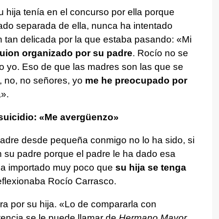
 hija tenía en el concurso por ella porque
ado separada de ella, nunca ha intentado
ón tan delicada por la que estaba pasando: «Mi
uion organizado por su padre
. Rocío no se
 yo. Eso de que las madres son las que se
, no, no señores, yo
me he preocupado por
».
 suicidio: «Me avergüenzo»
adre desde pequeña conmigo no lo ha sido, si
on su padre porque el padre le ha dado esa
 ha importado muy poco que
su hija se tenga
eflexionaba Rocío Carrasco.
a por su hija. «Lo de compararla con
ntencia se le puede llamar de
Hermano Mayor
,