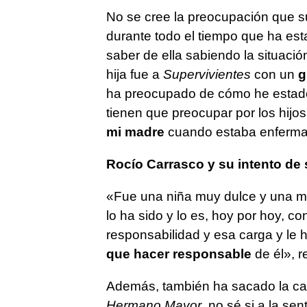
No se cree la preocupación que su
durante todo el tiempo que ha est
saber de ella sabiendo la situaci
hija fue a
Supervivientes
con un
g
ha preocupado de cómo he estado
tienen que preocupar por los hijos
mi madre
cuando estaba enferma
Rocío Carrasco y su intento de
«Fue una niña muy dulce y una m
lo ha sido y lo es, hoy por hoy, c
responsabilidad y esa carga y le
que hacer responsable
de él», r
Además, también ha sacado la car
Hermano Mayor
, no sé si a la se