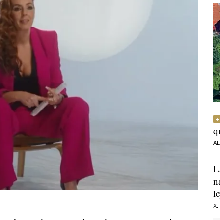
q
AL
L
n
l
X.