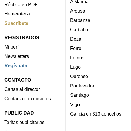
A Mariña
Réplica en PDF
Arousa
Hemeroteca
Barbanza
Suscríbete
Carballo
REGISTRADOS
Deza
Mi perfil
Ferrol
Newsletters
Lemos
Regístrate
Lugo
Ourense
CONTACTO
Pontevedra
Cartas al director
Santiago
Contacta con nosotros
Vigo
PUBLICIDAD
Galicia en 313 concellos
Tarifas publicitarias