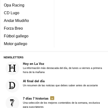
Opa Racing
CD Lugo
Andar Miudiño
Forza Breo
Fútbol gallego
Motor gallego
NEWSLETTERS
Hoy en La Voz
La información más destacada del día, de lunes a viernes a primera
hora de la mañana
Al final del día
Un resumen de las noticias que debes saber antes de acostarte
7 días 7 historias
Una selección de los mejores contenidos de la semana, exclusiva
para suscriptores