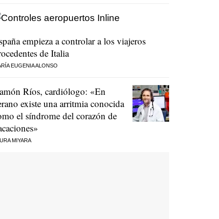
spaña empieza a controlar a los viajeros
rocedentes de Italia
RÍA EUGENIA ALONSO
amón Ríos, cardiólogo: «En
erano existe una arritmia conocida
omo el síndrome del corazón de
acaciones»
URA MIYARA