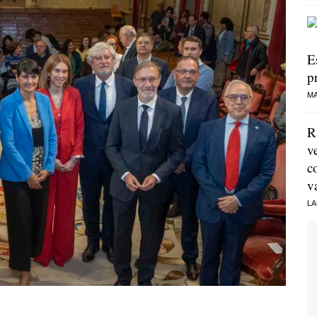
E
p
MA
R
v
c
v
LA