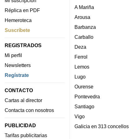
Mi suscripción
A Mariña
Réplica en PDF
Arousa
Hemeroteca
Barbanza
Suscríbete
Carballo
REGISTRADOS
Deza
Mi perfil
Ferrol
Newsletters
Lemos
Regístrate
Lugo
Ourense
CONTACTO
Pontevedra
Cartas al director
Santiago
Contacta con nosotros
Vigo
PUBLICIDAD
Galicia en 313 concellos
Tarifas publicitarias