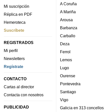
A Coruña
Mi suscripción
A Mariña
Réplica en PDF
Arousa
Hemeroteca
Barbanza
Suscríbete
Carballo
REGISTRADOS
Deza
Mi perfil
Ferrol
Newsletters
Lemos
Regístrate
Lugo
Ourense
CONTACTO
Pontevedra
Cartas al director
Santiago
Contacta con nosotros
Vigo
PUBLICIDAD
Galicia en 313 concellos