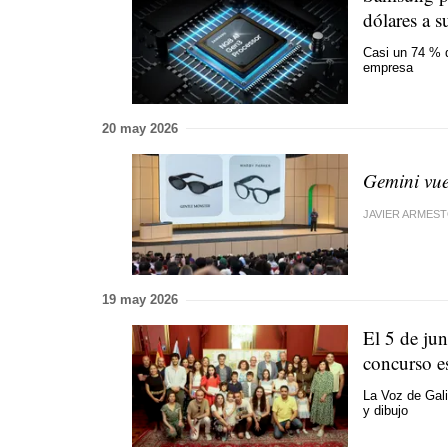
dólares a s
Casi un 74 % d
empresa
20 may 2026
Gemini vue
JAVIER ARMES
19 may 2026
El 5 de jun
concurso e
La Voz de Gali
y dibujo