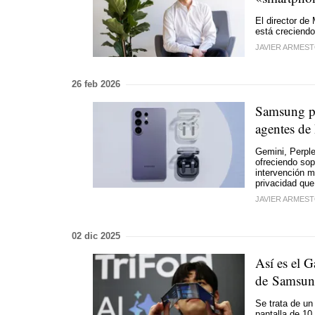
El director d
está creciendo
JAVIER ARMES
26 feb 2026
Samsung pr
agentes de
Gemini, Perple
ofreciendo so
intervención m
privacidad que 
JAVIER ARMES
02 dic 2025
Así es el G
de Samsu
Se trata de un
pantalla de 10