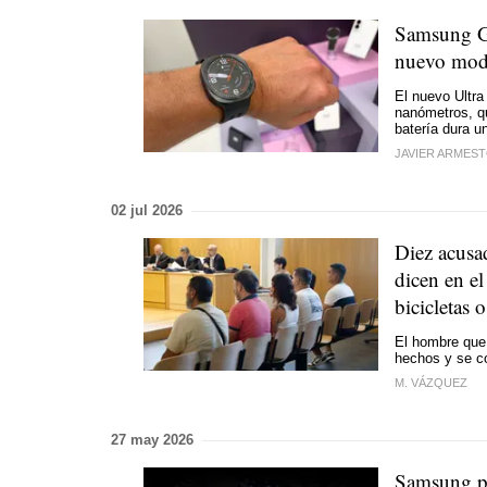
Samsung Ga
nuevo modo
El nuevo Ultra
nanómetros, qu
batería dura u
JAVIER ARMES
02 jul 2026
Diez acusa
dicen en e
bicicletas o
El hombre que 
hechos y se c
M. VÁZQUEZ
27 may 2026
Samsung pa