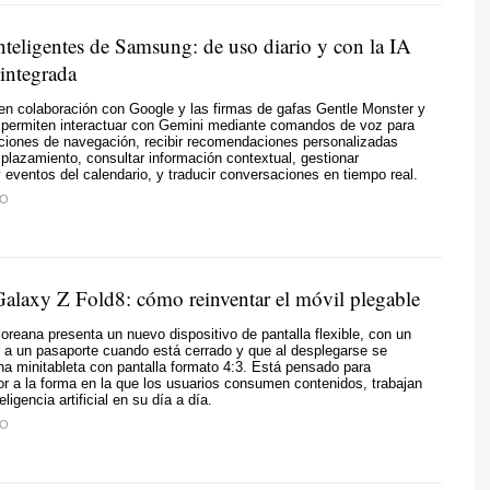
nteligentes de Samsung: de uso diario y con la IA
integrada
en colaboración con Google y las firmas de gafas Gentle Monster y
 permiten interactuar con Gemini mediante comandos de voz para
caciones de navegación, recibir recomendaciones personalizadas
plazamiento, consultar información contextual, gestionar
y eventos del calendario, y traducir conversaciones en tiempo real.
TO
laxy Z Fold8: cómo reinventar el móvil plegable
reana presenta un nuevo dispositivo de pantalla flexible, con un
 a un pasaporte cuando está cerrado y que al desplegarse se
na minitableta con pantalla formato 4:3. Está pensado para
r a la forma en la que los usuarios consumen contenidos, trabajan
teligencia artificial en su día a día.
TO