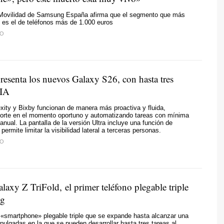
e Movilidad de Samsung España afirma que el segmento que más
 es el de teléfonos más de 1.000 euros
TO
esenta los nuevos Galaxy S26, con hasta tres
 IA
xity y Bixby funcionan de manera más proactiva y fluida,
porte en el momento oportuno y automatizando tareas con mínima
anual. La pantalla de la versión Ultra incluye una función de
permite limitar la visibilidad lateral a terceras personas.
TO
alaxy Z TriFold, el primer teléfono plegable triple
ng
 «smartphone» plegable triple que se expande hasta alcanzar una
 pulgadas en la que se pueden desarrollar hasta tres tareas al