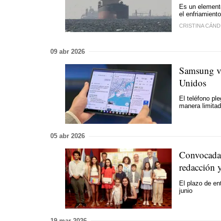
Es un elemento
el enfriamiento
CRISTINA CÁND
09 abr 2026
Samsung vo
Unidos
El teléfono ple
manera limita
05 abr 2026
Convocada 
redacción 
El plazo de en
junio
19 mar 2026