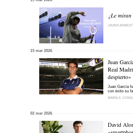
¿Le miran 
JAVIER ARMES
15 mar 2026
Juan Garcí
Real Madri
despierto»
Juan García ha
con éxito su f
MARÍA S. CON
02 mar 2026
David Alon
«smartphon