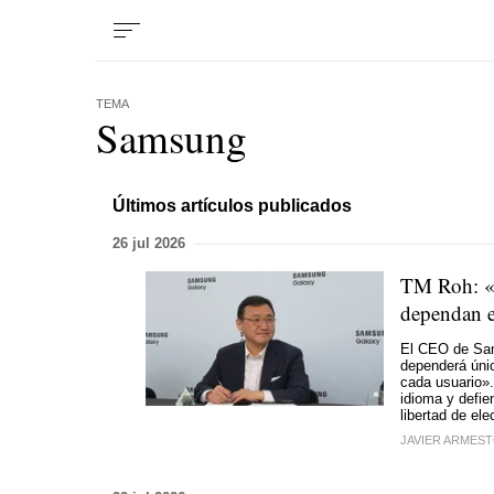
TEMA
Samsung
Últimos artículos publicados
26 jul 2026
TM Roh: «C
dependan e
El CEO de Sams
dependerá únic
cada usuario».
idioma y defie
libertad de ele
JAVIER ARMES