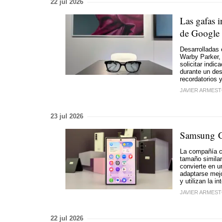
22 jul 2026
Las gafas i
de Google 
Desarrolladas 
Warby Parker,
solicitar indi
durante un des
recordatorios 
JAVIER ARMES
23 jul 2026
Samsung Ga
La compañía co
tamaño similar
convierte en u
adaptarse mejo
y utilizan la in
JAVIER ARMES
22 jul 2026