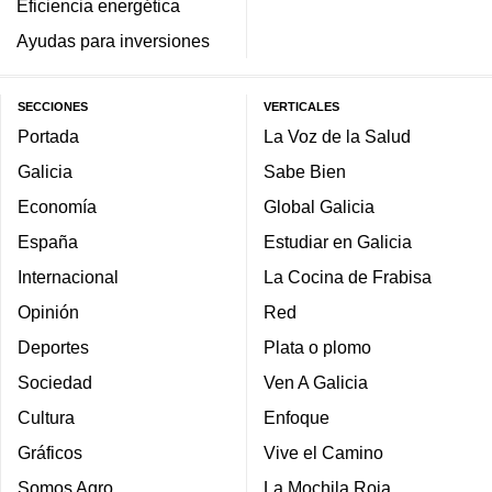
Eficiencia energética
Ayudas para inversiones
SECCIONES
VERTICALES
Portada
La Voz de la Salud
Galicia
Sabe Bien
Economía
Global Galicia
España
Estudiar en Galicia
Internacional
La Cocina de Frabisa
Opinión
Red
Deportes
Plata o plomo
Sociedad
Ven A Galicia
Cultura
Enfoque
Gráficos
Vive el Camino
Somos Agro
La Mochila Roja