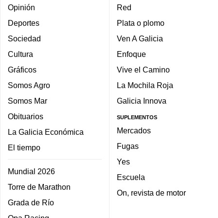
Opinión
Red
Deportes
Plata o plomo
Sociedad
Ven A Galicia
Cultura
Enfoque
Gráficos
Vive el Camino
Somos Agro
La Mochila Roja
Somos Mar
Galicia Innova
Obituarios
SUPLEMENTOS
Mercados
La Galicia Económica
Fugas
El tiempo
Yes
Mundial 2026
Escuela
Torre de Marathon
On, revista de motor
Grada de Río
Opa Racing