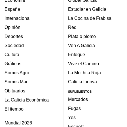
Economía
Global Galicia
España
Estudiar en Galicia
Internacional
La Cocina de Frabisa
Opinión
Red
Deportes
Plata o plomo
Sociedad
Ven A Galicia
Cultura
Enfoque
Gráficos
Vive el Camino
Somos Agro
La Mochila Roja
Somos Mar
Galicia Innova
Obituarios
SUPLEMENTOS
Mercados
La Galicia Económica
Fugas
El tiempo
Yes
Mundial 2026
Escuela