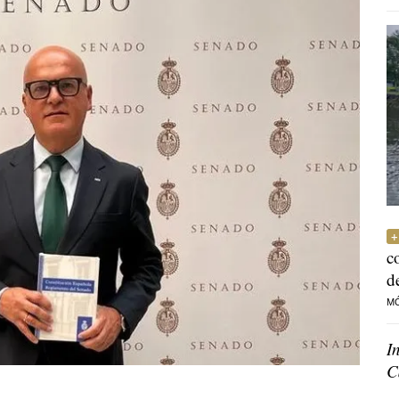
c
d
M
I
C