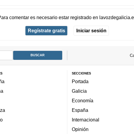
Para comentar es necesario
estar registrado
en
lavozdegalicia.
Regístrate gratis
Iniciar sesión
Ca
ES
SECCIONES
ña
Portada
ña
Galicia
Economía
za
España
lo
Internacional
Opinión