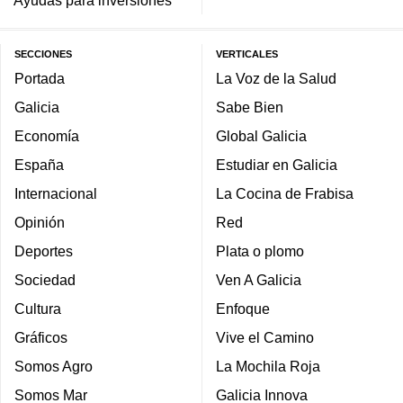
Ayudas para inversiones
SECCIONES
VERTICALES
Portada
La Voz de la Salud
Galicia
Sabe Bien
Economía
Global Galicia
España
Estudiar en Galicia
Internacional
La Cocina de Frabisa
Opinión
Red
Deportes
Plata o plomo
Sociedad
Ven A Galicia
Cultura
Enfoque
Gráficos
Vive el Camino
Somos Agro
La Mochila Roja
Somos Mar
Galicia Innova