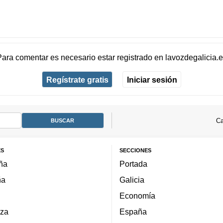
Para comentar es necesario
estar registrado
en
lavozdegalicia.
Regístrate gratis
Iniciar sesión
Ca
ES
SECCIONES
ña
Portada
ña
Galicia
Economía
za
España