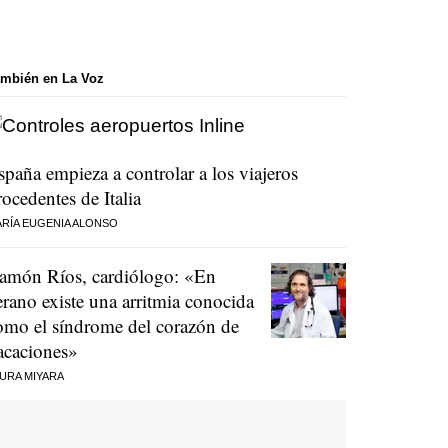
mbién en La Voz
spaña empieza a controlar a los viajeros
rocedentes de Italia
RÍA EUGENIA ALONSO
amón Ríos, cardiólogo: «En
erano existe una arritmia conocida
omo el síndrome del corazón de
acaciones»
URA MIYARA