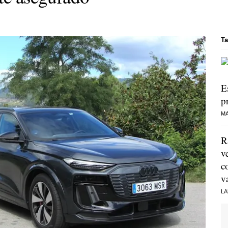
Ta
E
p
MA
R
v
c
v
LA