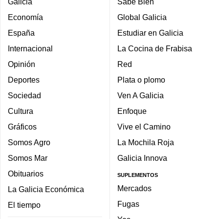
Galicia
Sabe Bien
Economía
Global Galicia
España
Estudiar en Galicia
Internacional
La Cocina de Frabisa
Opinión
Red
Deportes
Plata o plomo
Sociedad
Ven A Galicia
Cultura
Enfoque
Gráficos
Vive el Camino
Somos Agro
La Mochila Roja
Somos Mar
Galicia Innova
Obituarios
SUPLEMENTOS
Mercados
La Galicia Económica
Fugas
El tiempo