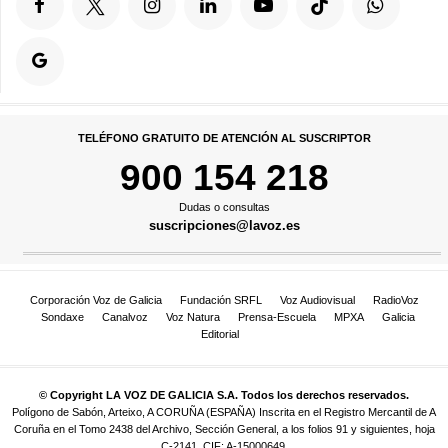
TELÉFONO GRATUITO DE ATENCIÓN AL SUSCRIPTOR
900 154 218
Dudas o consultas
suscripciones@lavoz.es
Corporación Voz de Galicia
Fundación SRFL
Voz Audiovisual
RadioVoz
Sondaxe
Canalvoz
Voz Natura
Prensa-Escuela
MPXA
Galicia
Editorial
© Copyright LA VOZ DE GALICIA S.A. Todos los derechos reservados.
Polígono de Sabón, Arteixo, A CORUÑA (ESPAÑA) Inscrita en el Registro Mercantil de A
Coruña en el Tomo 2438 del Archivo, Sección General, a los folios 91 y siguientes, hoja
C-2141. CIF: A-15000649.