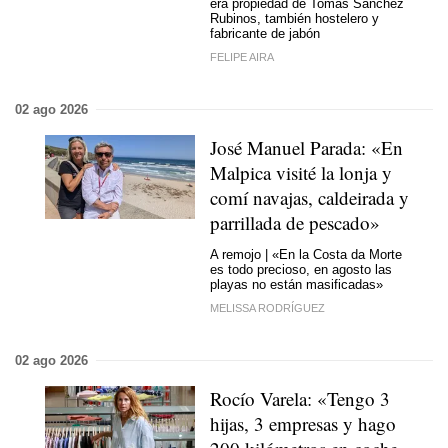
era propiedad de Tomás Sánchez
Rubinos, también hostelero y
fabricante de jabón
FELIPE AIRA
02 ago 2026
José Manuel Parada: «En
Malpica visité la lonja y
comí navajas, caldeirada y
parrillada de pescado»
A remojo | «En la Costa da Morte
es todo precioso, en agosto las
playas no están masificadas»
MELISSA RODRÍGUEZ
02 ago 2026
Rocío Varela: «Tengo 3
hijas, 3 empresas y hago