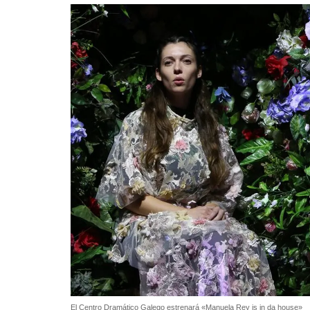
El Centro Dramático Galego estrenará «Manuela Rey is in da house»