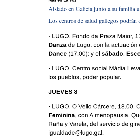
Más en La Voz
Aislado en Galicia junto a su familia u
Los centros de salud gallegos podrán o
· LUGO. Fondo da Praza Maior, 17.
Danza
de Lugo, con la actuación 
Dance
(17.00); y el
sábado
,
Esco
· LUGO. Centro social Mádia Leva
los pueblos, poder popular.
JUEVES 8
· LUGO. O Vello Cárcere, 18.00. 
Feminina
, con A menopausia. Qu
Raña y Varela, del servicio de gi
igualdade@lugo.gal.