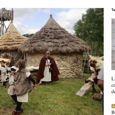
Ta
L
c
d
B