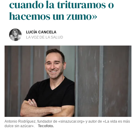
cuando la trituramos o
hacemos un zumo»
LUCÍA CANCELA
LA VOZ DE LA SALUD
Antonio Rodríguez, fundador de «sinazucar.org» y autor de «La vida es más
dulce sin azúcar».
Tecofoto.