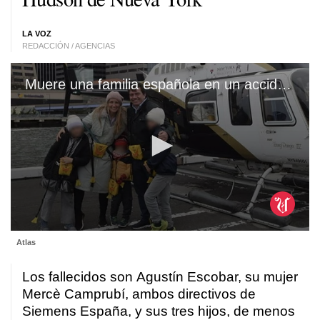
LA VOZ
REDACCIÓN / AGENCIAS
Muere una familia española en un accidente de helicóptero en el río Hudson, en Nueva York
0
Atlas
seconds
of
1
Los fallecidos son Agustín Escobar, su mujer
minute,
10
Mercè Camprubí, ambos directivos de
seconds
Siemens España, y sus tres hijos, de menos