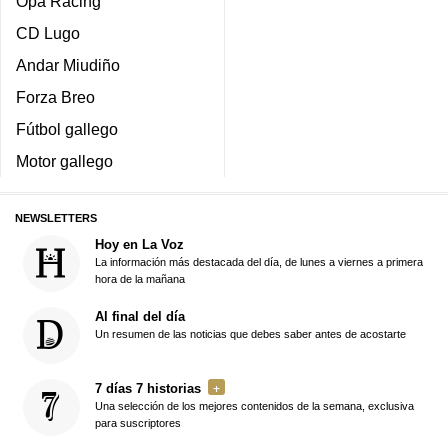
Opa Racing
CD Lugo
Andar Miudiño
Forza Breo
Fútbol gallego
Motor gallego
NEWSLETTERS
Hoy en La Voz
La información más destacada del día, de lunes a viernes a primera
hora de la mañana
Al final del día
Un resumen de las noticias que debes saber antes de acostarte
7 días 7 historias
Una selección de los mejores contenidos de la semana, exclusiva
para suscriptores