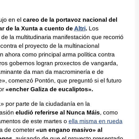
ujo en el
careo de la portavoz nacional del
ular de la Xunta a cuento de
Altri
.
Los
de la multitudinaria manifestación que recorrió
contra el proyecto de la multinacional
n ahora como principal arma política contra
ros gobernos logran proxectos de vangarda,
taminante da man da macrominería e de
e»
, comenzó Pontón, que preguntó si el futuro
or
«
encher Galiza de eucaliptos
».
a
» por parte de la ciudadanía en la
asión
eludió referirse al
Nunca Máis
, como
zamentos de este martes o
ella misma en rueda
a de cometer
«
un engano masivo
» al
legos
, avisando de que el proyecto presentado