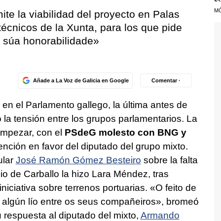
M
ite la viabilidad del proyecto en Palas
técnicos de la Xunta, para los que pide
 súa honorabilidade»
Añade a La Voz de Galicia en Google
Comentar ·
 en el Parlamento gallego, la última antes de
 la tensión entre los grupos parlamentarios. La
empezar, con el
PSdeG molesto con BNG y
ención en favor del diputado del grupo mixto.
ular
José Ramón Gómez Besteiro
sobre la falta
o de Carballo la hizo Lara Méndez, tras
 iniciativa sobre terrenos portuarias. «
O feito de
algún lío entre os seus compañeiros
», bromeó
 respuesta al diputado del mixto,
Armando