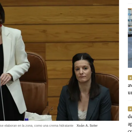
a
u
d
a
 se elaboran en la zona, como una crema hidratante
Xoán A. Soler
c