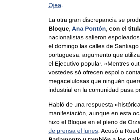
Ojea
.
La otra gran discrepancia se prod
Bloque,
Ana Pontón
, con el tit
nacionalistas salieron espoleados 
el domingo las calles de Santiago 
portuguesa, argumento que utiliza
el Ejecutivo popular.
«Mentres out
vostedes só ofrecen espolio con
megacelulosas que ninguén quer
industrial en la comunidad pasa p
Habló de una respuesta «
históric
manifestación, aunque en esta oc
hizo el Bloque en el pleno de Or
de prensa el lunes
. Acusó a Rued
Parlamento y también a los gal