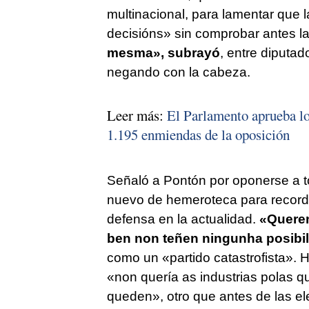
multinacional, para lamentar que 
decisións
» sin comprobar antes 
mesma
», subrayó
, entre diputad
negando con la cabeza.
Leer más:
El Parlamento aprueba los
1.195 enmiendas de la oposición
Señaló a Pontón por oponerse a to
nuevo de hemeroteca para recorda
defensa en la actualidad.
«
Queren
ben non teñen ningunha posibi
como un «
partido catastrofista
». 
«
non quería as industrias polas q
queden
», otro que antes de las el