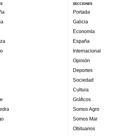
ES
SECCIONES
ña
Portada
ña
Galicia
Economía
za
España
lo
Internacional
Opinión
Deportes
Sociedad
Cultura
e
Gráficos
edra
Somos Agro
go
Somos Mar
Obituarios