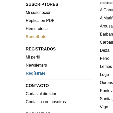
EDICION
SUSCRIPTORES
A Coru
Mi suscripción
A Mari
Réplica en PDF
Arousa
Hemeroteca
Barban
Suscríbete
Carbal
REGISTRADOS
Deza
Mi perfil
Ferrol
Newsletters
Lemos
Regístrate
Lugo
Ourens
CONTACTO
Pontev
Cartas al director
Santia
Contacta con nosotros
Vigo