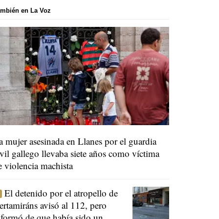
mbién en La Voz
a mujer asesinada en Llanes por el guardia
ivil gallego llevaba siete años como víctima
e violencia machista
El detenido por el atropello de
ertamiráns avisó al 112, pero
nformó de que había sido un