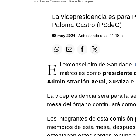
Julio García Comesaña
Paco Rodríguez
La vicepresidencia es para P
Paloma Castro (PSdeG)
08 may 2024
. Actualizado a las 11:18 h.
E
l exconselleiro de Sanidade
miércoles como
presidente d
Administración Xeral, Xustiza e 
La vicepresidencia será para la s
mesa del órgano continuará como s
Los integrantes de esta comisión
miembros de esta mesa, después 
ostentaban estos cargos renuncias