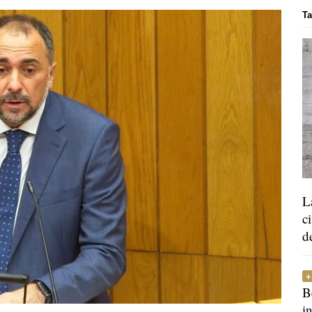
Ta
L
c
d
B
i