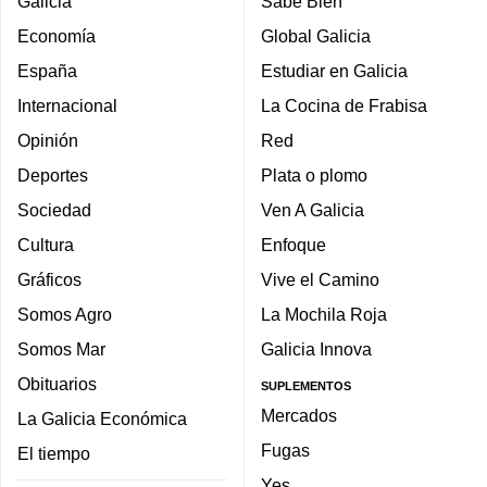
Galicia
Sabe Bien
Economía
Global Galicia
España
Estudiar en Galicia
Internacional
La Cocina de Frabisa
Opinión
Red
Deportes
Plata o plomo
Sociedad
Ven A Galicia
Cultura
Enfoque
Gráficos
Vive el Camino
Somos Agro
La Mochila Roja
Somos Mar
Galicia Innova
Obituarios
SUPLEMENTOS
Mercados
La Galicia Económica
Fugas
El tiempo
Yes