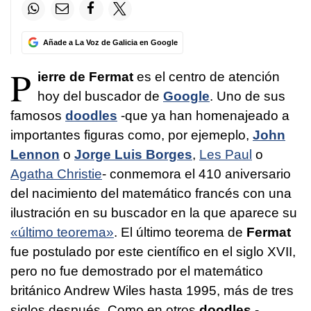
Añade a La Voz de Galicia en Google
P
ierre de Fermat
es el centro de atención
hoy del buscador de
Google
. Uno de sus
famosos
doodles
-que ya han homenajeado a
importantes figuras como, por ejemeplo,
John
Lennon
o
Jorge Luis Borges
,
Les Paul
o
Agatha Christie
- conmemora el 410 aniversario
del nacimiento del matemático francés con una
ilustración en su buscador en la que aparece su
«último teorema»
. El último teorema de
Fermat
fue postulado por este científico en el siglo XVII,
pero no fue demostrado por el matemático
británico Andrew Wiles hasta 1995, más de tres
siglos después. Como en otros
doodles
-