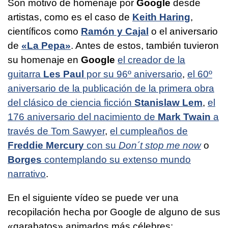
Son motivo de homenaje por
Google
desde
artistas, como es el caso de
Keith Haring
,
científicos como
Ramón y Cajal
o el aniversario
de
«La Pepa»
. Antes de estos, también tuvieron
su homenaje en
Google
el creador de la
guitarra
Les Paul
por su 96º aniversario
,
el 60º
aniversario de la publicación de la primera obra
del clásico de ciencia ficción
Stanislaw Lem
,
el
176 aniversario del nacimiento de
Mark Twain
a
través de Tom Sawyer
,
el cumpleaños de
Freddie Mercury
con su
Don´t stop me now
o
Borges
contemplando su extenso mundo
narrativo
.
En el siguiente vídeo se puede ver una
recopilación hecha por Google de alguno de sus
«garabatos» animados más célebres: