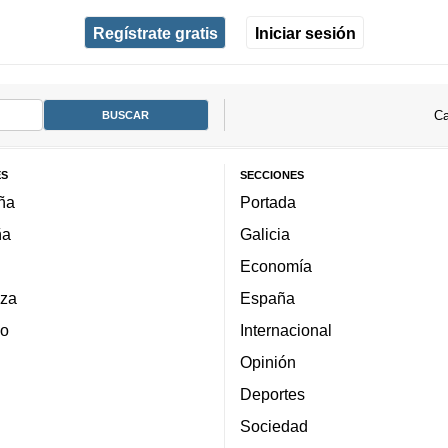
Regístrate gratis
Iniciar sesión
Ca
ES
SECCIONES
ña
Portada
ña
Galicia
Economía
za
España
lo
Internacional
Opinión
Deportes
Sociedad