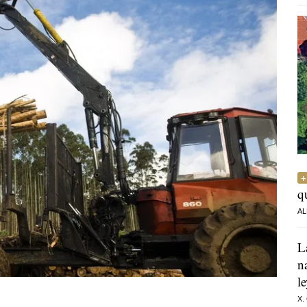
q
AL
L
n
l
X.