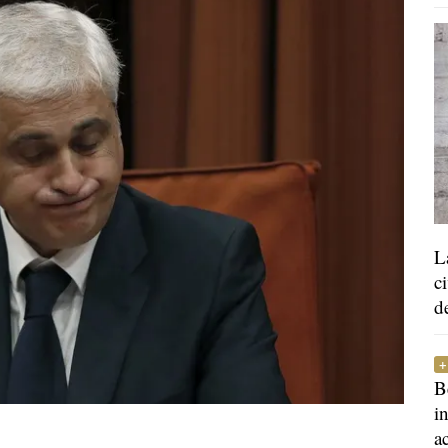
L
c
d
B
i
a