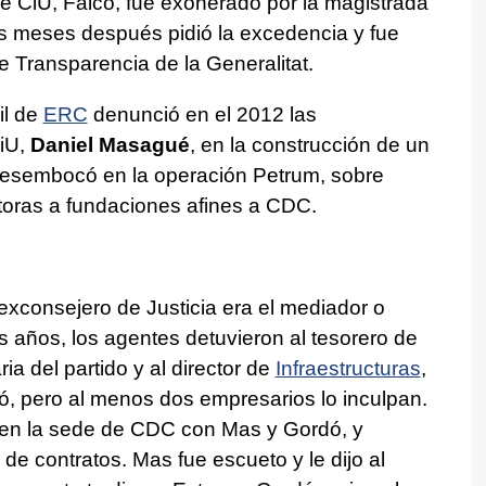
e CiU, Falcó, fue exonerado por la magistrada
s meses después pidió la excedencia y fue
Transparencia de la Generalitat.
il de
ERC
denunció en el 2012 las
CiU,
Daniel Masagué
, en la construcción de un
desembocó en la operación Petrum, sobre
oras a fundaciones afines a CDC.
exconsejero de Justicia era el mediador o
 años, los agentes detuvieron al tesorero de
a del partido y al director de
Infraestructuras
,
ó, pero al menos dos empresarios lo inculpan.
ó en la sede de CDC con Mas y Gordó, y
e contratos. Mas fue escueto y le dijo al