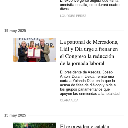
El exconvergente augura que «si la
amnistía encalla, esto durará cuatro
días»
LOURDES PÉREZ
19 may 2025
La patronal de Mercadona,
Lidl y Dia urge a frenar en
el Congreso la reducción
de la jornada laboral
El presidente de Asedas, Josep
Antoni Duran i Lleida, remite una
carta a Yolanda Díaz en la que la
acusa de falta de diálogo y pide a
los grupos parlamentarios que
apoyen las enmiendas a la totalidad
CLARA ALBA
15 may 2025
El expresidente catalán