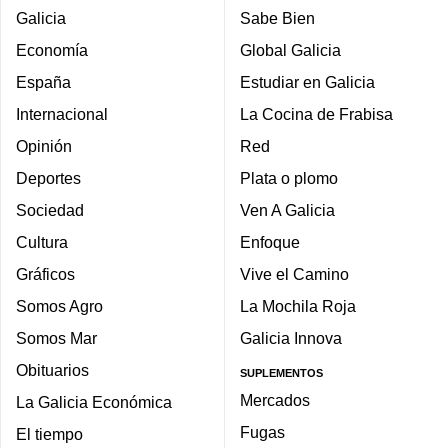
Galicia
Sabe Bien
Economía
Global Galicia
España
Estudiar en Galicia
Internacional
La Cocina de Frabisa
Opinión
Red
Deportes
Plata o plomo
Sociedad
Ven A Galicia
Cultura
Enfoque
Gráficos
Vive el Camino
Somos Agro
La Mochila Roja
Somos Mar
Galicia Innova
Obituarios
SUPLEMENTOS
Mercados
La Galicia Económica
Fugas
El tiempo