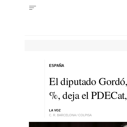
ESPAÑA
El diputado Gordó,
%, deja el PDECat, 
LA VOZ
C. R. BARCELONA / COLPISA