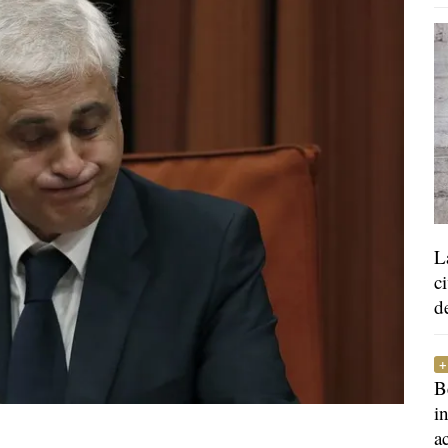
L
c
d
B
i
a