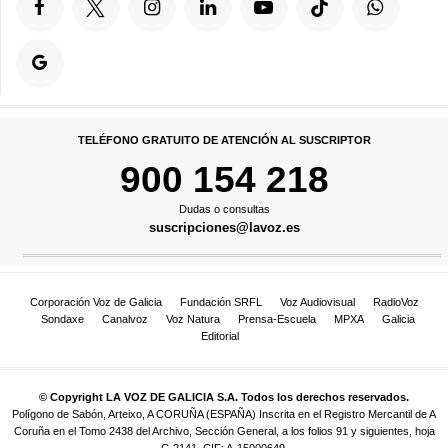
TELÉFONO GRATUITO DE ATENCIÓN AL SUSCRIPTOR
900 154 218
Dudas o consultas
suscripciones@lavoz.es
Corporación Voz de Galicia
Fundación SRFL
Voz Audiovisual
RadioVoz
Sondaxe
Canalvoz
Voz Natura
Prensa-Escuela
MPXA
Galicia
Editorial
© Copyright LA VOZ DE GALICIA S.A. Todos los derechos reservados.
Polígono de Sabón, Arteixo, A CORUÑA (ESPAÑA) Inscrita en el Registro Mercantil de A
Coruña en el Tomo 2438 del Archivo, Sección General, a los folios 91 y siguientes, hoja