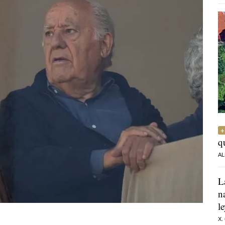
q
AL
L
n
l
X.