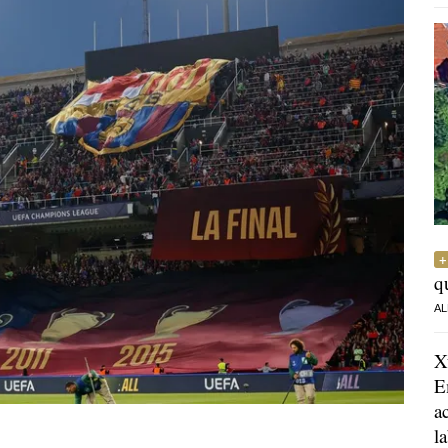
q
AL
X
E
a
l