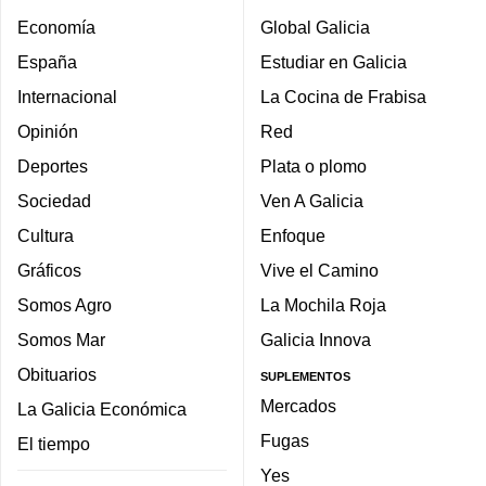
Economía
Global Galicia
España
Estudiar en Galicia
Internacional
La Cocina de Frabisa
Opinión
Red
Deportes
Plata o plomo
Sociedad
Ven A Galicia
Cultura
Enfoque
Gráficos
Vive el Camino
Somos Agro
La Mochila Roja
Somos Mar
Galicia Innova
Obituarios
SUPLEMENTOS
Mercados
La Galicia Económica
Fugas
El tiempo
Yes