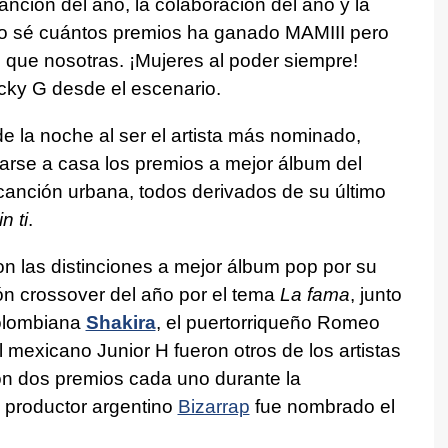
nción del año, la colaboración del año y la
no sé cuántos premios ha ganado MAMIII pero
e que nosotras. ¡Mujeres al poder siempre!
ky G desde el escenario.
e la noche al ser el artista más nominado,
varse a casa los premios a mejor álbum del
canción urbana, todos derivados de su último
n ti
.
n las distinciones a mejor álbum pop por su
ón crossover del año por el tema
La fama
, junto
olombiana
Shakira
, el puertorriqueño Romeo
 mexicano Junior H fueron otros de los artistas
on dos premios cada uno durante la
l productor argentino
Bizarrap
fue nombrado el