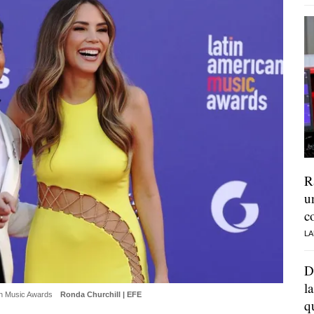
R
u
c
LA
D
l
can Music Awards
Ronda Churchill | EFE
q