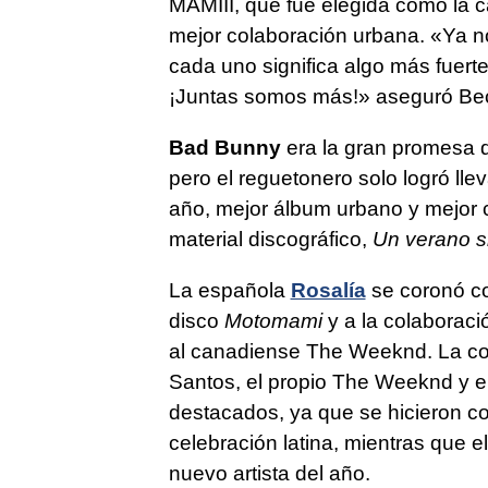
MAMIII, que fue elegida como la ca
mejor colaboración urbana. «Ya 
cada uno significa algo más fuert
¡Juntas somos más!» aseguró Bec
Bad Bunny
era la gran promesa d
pero el reguetonero solo logró lle
año, mejor álbum urbano y mejor 
material discográfico,
Un verano si
La española
Rosalía
se coronó co
disco
Motomami
y a la colaboraci
al canadiense The Weeknd. La c
Santos, el propio The Weeknd y el
destacados, ya que se hicieron c
celebración latina, mientras que e
nuevo artista del año.