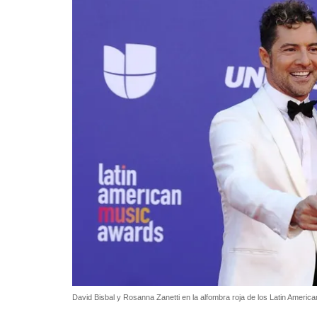
David Bisbal y Rosanna Zanetti en la alfombra roja de los Latin Ameri